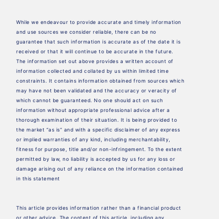
While we endeavour to provide accurate and timely information
and use sources we consider reliable, there can be no
guarantee that such information is accurate as of the date it is
received or that it will continue to be accurate in the future.
The information set out above provides a written account of
information collected and collated by us within limited time
constraints. It contains information obtained from sources which
may have not been validated and the accuracy or veracity of
which cannot be guaranteed. No one should act on such
information without appropriate professional advice after a
thorough examination of their situation. It is being provided to
the market “as is” and with a specific disclaimer of any express
or implied warranties of any kind, including merchantability,
fitness for purpose, title and/or non-infringement. To the extent
permitted by law, no liability is accepted by us for any loss or
damage arising out of any reliance on the information contained
in this statement
This article provides information rather than a financial product
or other advice. The content of this article, including any